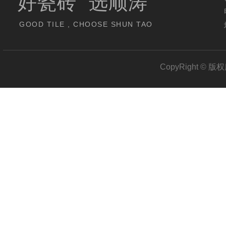
好瓷砖 选顺涛
GOOD TILE , CHOOSE SHUN TAO
CopyRight 