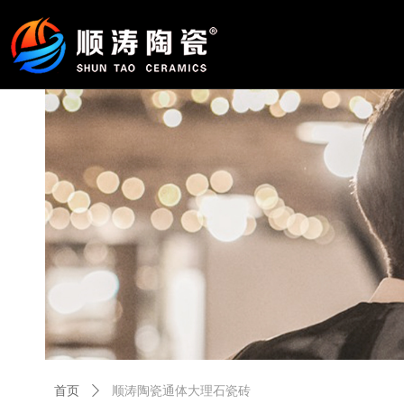
首页
ꄲ
顺涛陶瓷通体大理石瓷砖